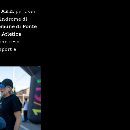
A.s.d.
per aver
Sindrome di
mune di Ponte
 Atletica
no reso
sport e