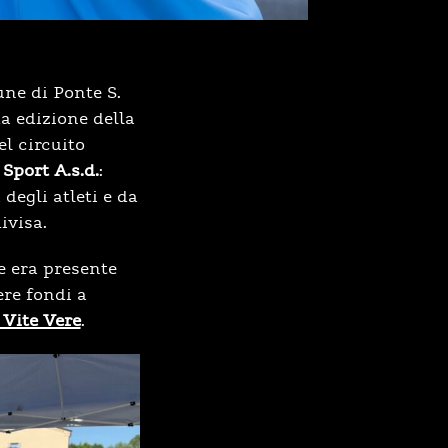
une di Ponte S.
a edizione della
l circuito
 Sport A.s.d.
:
 degli atleti e da
ivisa.
e era presente
re fondi a
 Vite Vere
.