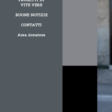
VITE VERE
BUONE NOTIZIE
CONTATTI
Area donatore