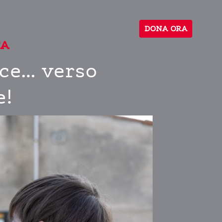
DONA
ORA
TA
oce… verso
e!