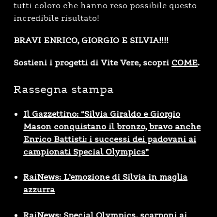
tutti coloro che hanno reso possibile questo
incredibile risultato!
BRAVI ENRICO, GIORGIO E SILVIA!!!!
Sostieni i progetti di Vite Vere, scopri
COME
.
Rassegna stampa
Il Gazzettino: “Silvia Giraldo e Giorgio
Mason conquistano il bronzo, bravo anche
Enrico Battisti: i successi dei padovani ai
campionati Special Olympics”
RaiNews: L’emozione di Silvia in maglia
azzurra
RaiNews: Special Olympics, scarponi ai